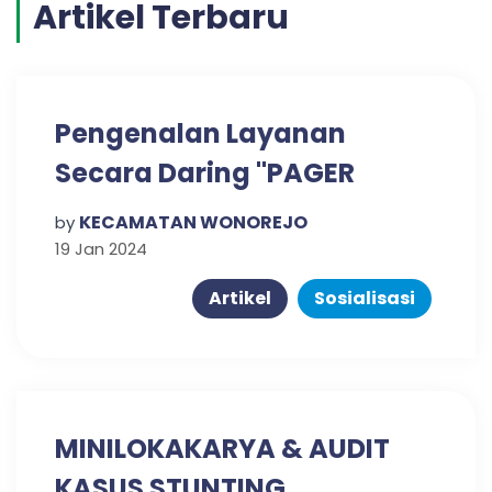
Artikel Terbaru
Pengenalan Layanan
Secara Daring "PAGER
WOJO"
KECAMATAN WONOREJO
by
19 Jan 2024
Artikel
Sosialisasi
MINILOKAKARYA & AUDIT
KASUS STUNTING