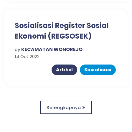
Sosialisasi Register Sosial
Ekonomi (REGSOSEK)
Kecamatan Wonorejo
KECAMATAN WONOREJO
by
Tahun 2022 dengan tema
14 Oct 2022
"Mencatat Untuk
Artikel
Sosialisasi
Membangun Negeri"
Selengkapnya