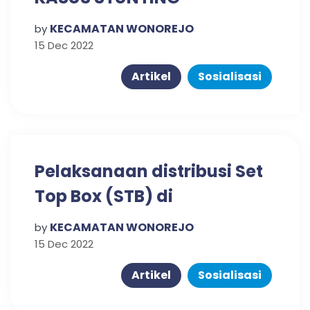
KECAMATAN WONOREJO
KECAMATAN WONOREJO
by
15 Dec 2022
Artikel
Sosialisasi
Pelaksanaan distribusi Set
Top Box (STB) di
Kecamatan Wonorejo
KECAMATAN WONOREJO
by
15 Dec 2022
Artikel
Sosialisasi