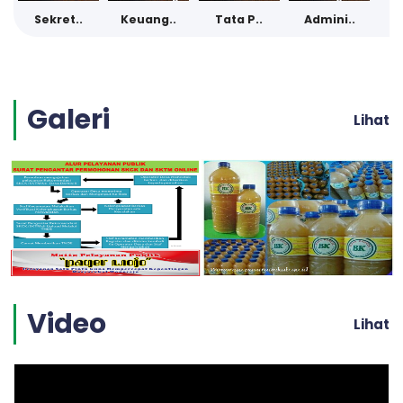
Sekret..
Keuang..
Tata P..
Admini..
Galeri
Lihat
Video
Lihat